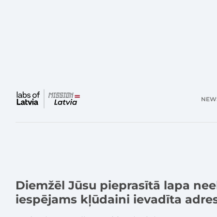
NEW
Main
menu
Diemžēl Jūsu pieprasītā lapa nee
iespējams kļūdaini ievadīta adre