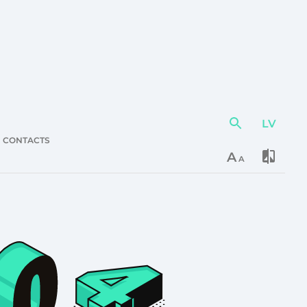
LV
Action
element
CONTACTS
A
A