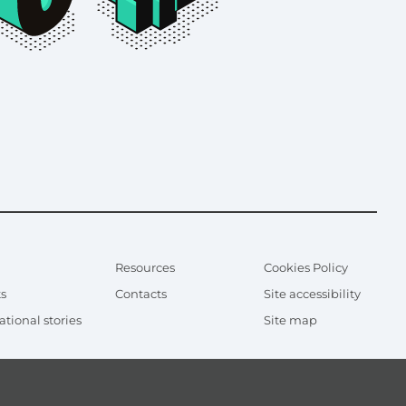
Resources
Cookies Policy
Sec
me
s
Contacts
Site accessibility
ational stories
Site map