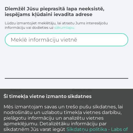
Diemžēl Jūsu pieprasītā lapa neeksistē,
iespējams kļūdaini ievadīta adrese
Lūdzu izmantojiet meklētāju, lai atrastu Jums interesējošu
informāciju vai dodieties uz
sākumlapu.
Search
News
Resources
Secondary
Šī tīmekļa vietne izmanto sīkdatnes
menu
Events
Contacts
Mēs izmantojam savas un trešo pušu sīkdatnes, lai
Inspirational stories
nodrošinātu un uzlabotu tīmekļa vietnes darbību,
pielāgotu informāciju un analizētu vietnes
Cookies Policy
apmeklējumu. Detalizētāku informāciju par
sīkdatnēm Jūs varat iegūt
Sīkdatņu politika - Labs of
Site accessibility