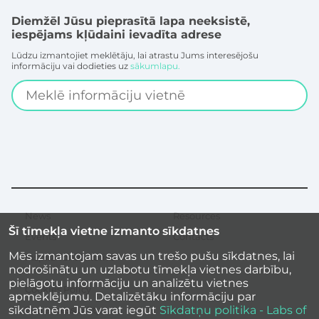
Diemžēl Jūsu pieprasītā lapa neeksistē,
iespējams kļūdaini ievadīta adrese
Lūdzu izmantojiet meklētāju, lai atrastu Jums interesējošu
informāciju vai dodieties uz
sākumlapu.
Search
News
Resources
Secondary
Šī tīmekļa vietne izmanto sīkdatnes
menu
Events
Contacts
Mēs izmantojam savas un trešo pušu sīkdatnes, lai
Inspirational stories
nodrošinātu un uzlabotu tīmekļa vietnes darbību,
pielāgotu informāciju un analizētu vietnes
Cookies Policy
apmeklējumu. Detalizētāku informāciju par
sīkdatnēm Jūs varat iegūt
Sīkdatņu politika - Labs of
Site accessibility