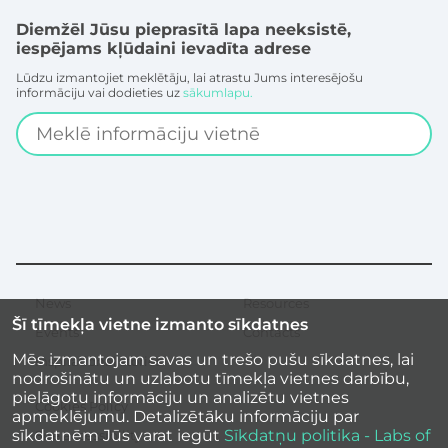
Diemžēl Jūsu pieprasītā lapa neeksistē,
iespējams kļūdaini ievadīta adrese
Lūdzu izmantojiet meklētāju, lai atrastu Jums interesējošu
informāciju vai dodieties uz
sākumlapu.
Search
News
Resources
Secondary
Šī tīmekļa vietne izmanto sīkdatnes
menu
Events
Contacts
Mēs izmantojam savas un trešo pušu sīkdatnes, lai
Inspirational stories
nodrošinātu un uzlabotu tīmekļa vietnes darbību,
pielāgotu informāciju un analizētu vietnes
Cookies Policy
apmeklējumu. Detalizētāku informāciju par
sīkdatnēm Jūs varat iegūt
Sīkdatņu politika - Labs of
Site accessibility