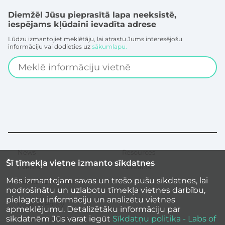
Diemžēl Jūsu pieprasītā lapa neeksistē,
iespējams kļūdaini ievadīta adrese
Lūdzu izmantojiet meklētāju, lai atrastu Jums interesējošu
informāciju vai dodieties uz
sākumlapu.
Search
News
Resources
Secondary
Šī tīmekļa vietne izmanto sīkdatnes
menu
Events
Contacts
Mēs izmantojam savas un trešo pušu sīkdatnes, lai
Inspirational stories
nodrošinātu un uzlabotu tīmekļa vietnes darbību,
pielāgotu informāciju un analizētu vietnes
Cookies Policy
apmeklējumu. Detalizētāku informāciju par
sīkdatnēm Jūs varat iegūt
Sīkdatņu politika - Labs of
Site accessibility