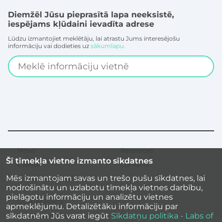
Diemžēl Jūsu pieprasītā lapa neeksistē,
iespējams kļūdaini ievadīta adrese
Lūdzu izmantojiet meklētāju, lai atrastu Jums interesējošu
informāciju vai dodieties uz
sākumlapu.
Search
News
Resources
Secondary
Šī tīmekļa vietne izmanto sīkdatnes
menu
Events
Contacts
Mēs izmantojam savas un trešo pušu sīkdatnes, lai
Inspirational stories
nodrošinātu un uzlabotu tīmekļa vietnes darbību,
pielāgotu informāciju un analizētu vietnes
Cookies Policy
apmeklējumu. Detalizētāku informāciju par
sīkdatnēm Jūs varat iegūt
Sīkdatņu politika - Labs of
Site accessibility