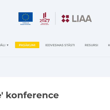
ĀLI
▼
PASĀKUMI
IEDVESMAS STĀSTI
RESURSI
K
se' konference