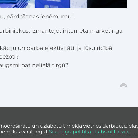
tu, pārdošanas ieņēmumu”.
 darbiniekus, izmantojot interneta mārketinga
āciju un darba efektivitāti, ja jūsu rīcībā
bežoti?
augsmi pat nelielā tirgū?
 nodrošinātu un uzlabotu tīmekļa vietnes darbību, pielāg
Aktuā
nēm Jūs varat iegūt
Sīkdatņu politika - Labs of Latvia.
Pasā