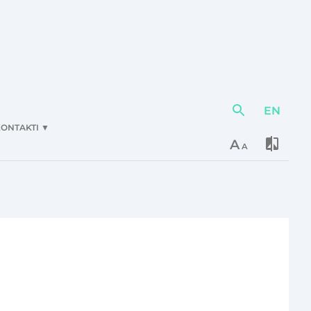
EN
Darbības
elementi
ONTAKTI
▼
A
A