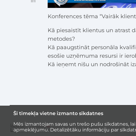
Konferences tēma “Vairāk klien
Kā piesaistīt klientus un atrast
metodes?
Kā paaugstināt personāla kvalifik
esošie uzņēmuma resursi ir iero
Kā ieņemt nišu un nodrošināt iz
Šī tīmekļa vietne izmanto sīkdatnes
Mēs izmantojam savas un trešo pušu sīkdatnes, lai
apmeklējumu. Detalizētāku informāciju par sīkdat