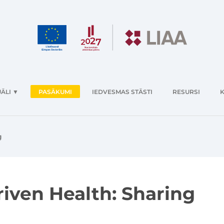
ĀLI
▼
PASĀKUMI
IEDVESMAS STĀSTI
RESURSI
K
g
iven Health: Sharing