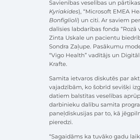
Savienības veselības un pārtikas
Kyriakides
), “Microsoft EMEA Hea
Bonfiglioli
) un citi. Ar saviem p
dalīsies labdarības fonda “Rozā 
Zinta Uskale un pacientu biedrī
Sondra Zaļupe. Pasākumu mode
“Vigo Health” vadītājs un Digitāl
Krafte.
Samita ietvaros diskutēs par ak
vajadzībām, ko šobrīd sevišķi i
datiem balstītas veselības apr
darbinieku dalību samita progra
paneļdiskusijas par to, kā jēgpil
pieredzi.
“Sagaidāms ka tuvāko gadu laikā