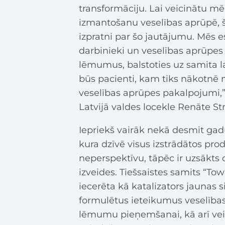
transformāciju. Lai veicinātu mē
izmantošanu veselības aprūpē, š
izpratni par šo jautājumu. Mēs 
darbinieki un veselības aprūpe
lēmumus, balstoties uz samita l
būs pacienti, kam tiks nākotnē n
veselības aprūpes pakalpojumi,”
Latvijā valdes locekle Renāte St
Iepriekš vairāk nekā desmit gad
kura dzīvē visus izstrādātos prod
neperspektīvu, tāpēc ir uzsākts 
izveides. Tiešsaistes samits “To
iecerēta kā katalizators jaunas
formulētus ieteikumus veselības 
lēmumu pieņemšanai, kā arī veic