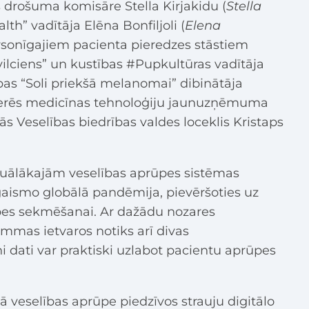
 drošuma komisāre Stella Kirjakidu (
Stella
lth” vadītāja Elēna Bonfiljoli (
Elena
ersonīgajiem pacienta pieredzes stāstiem
vilciens” un kustības #Pupkultūras vadītāja
bas “Soli priekšā melanomai” dibinātāja
rēs medicīnas tehnoloģiju jaunuzņēmuma
ās Veselības biedrības valdes loceklis Kristaps
tuālākajām veselības aprūpes sistēmas
zgaismo globālā pandēmija, pievēršoties uz
ūpes sekmēšanai. Ar dažādu nozares
mmas ietvaros notiks arī divas
ni dati var praktiski uzlabot pacientu aprūpes
 veselības aprūpe piedzīvos strauju digitālo