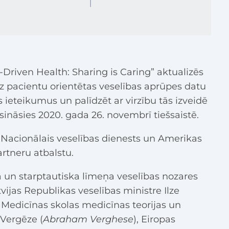
Driven Health: Sharing is Caring” aktualizēs
z pacientu orientētas veselības aprūpes datu
us ieteikumus un palīdzēt ar virzību tās izveidē
isināsies 2020. gada 26. novembrī tiešsaistē.
, Nacionālais veselības dienests un Amerikas
artneru atbalstu.
a un starptautiska līmeņa veselības nozares
Latvijas Republikas veselības ministre Ilze
 Medicīnas skolas medicīnas teorijas un
Vergēze (
Abraham Verghese
), Eiropas