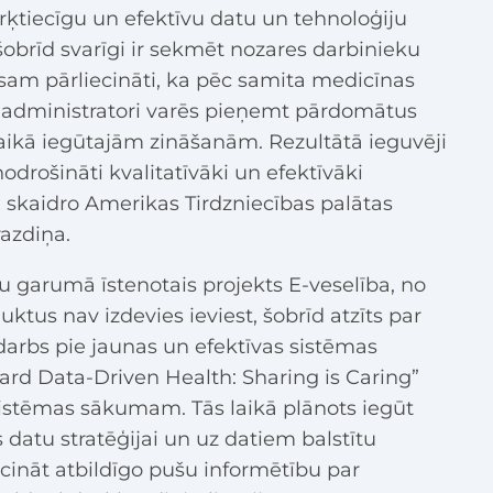
rķtiecīgu un efektīvu datu un tehnoloģiju
obrīd svarīgi ir sekmēt nozares darbinieku
esam pārliecināti, ka pēc samita medicīnas
s administratori varēs pieņemt pārdomātus
aikā iegūtajām zināšanām. Rezultātā ieguvēji
odrošināti kvalitatīvāki un efektīvāki
 skaidro Amerikas Tirdzniecības palātas
razdiņa.
u garumā īstenotais projekts E-veselība, no
uktus nav izdevies ieviest, šobrīd atzīts par
darbs pie jaunas un efektīvas sistēmas
ward Data-Driven Health: Sharing is Caring”
 sistēmas sākumam. Tās laikā plānots iegūt
datu stratēģijai un uz datiem balstītu
ināt atbildīgo pušu informētību par