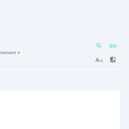
EN
Darbības
elementi
ONTAKTI
▼
A
A