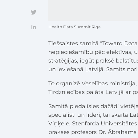
Health Data Summit Riga
Tiešsaistes samitā “Toward Data-
nepieciešamību pēc efektīvas, u
stratēģijas, iegūt praksē balstīt
un ieviešanā Latvijā. Samits nor
To organizē Veselības ministrija
Tirdzniecības palāta Latvijā ar p
Samitā piedalīsies dažādi vietēj
speciālisti un līderi, tai skaitā 
Viņķele, Stenforda Universitātes
prakses profesors Dr. Ābrahams 