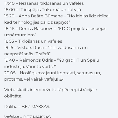
17:40 – Ierašanās, tīklošanās un vafeles
18:00 – IT iespējas Tukumā un Latvijā
18:20 – Anna Beāte Būmane – “No idejas līdz rīcībai:
kad tehnoloģijas palīdz sapņot”
18:45 – Deniss Baranovs – “EDIC projekta iespējas
uzņēmumiem”
18:55 – Tīklošanās un vafeles
19:15 – Viktors Rūsa – “Pilnveidošanās un
neapstāšanās IT sfērā”
19:40 – Raimonds Ūdris – “40 gadi IT un Spēļu
industrijā. Vai ir to vērts?”
20:05 – Noslēgums: jauni kontakti, sarunas un,
protams, vēl vairāk vafeļu! 🧇
Vietu skaits ir ierobežots, tāpēc reģistrācija ir
obligāta.
Dalība – BEZ MAKSAS.
Vafeles – BEZ MAKSAS.