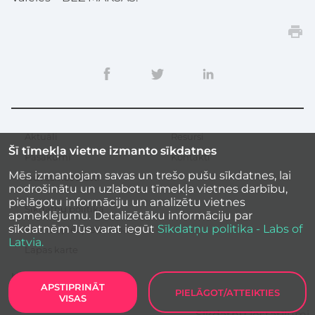
Aktuāli
Resursi
Sekundārā
Šī tīmekļa vietne izmanto sīkdatnes
izvēlne
Pasākumi
Kontakti
Mēs izmantojam savas un trešo pušu sīkdatnes, lai
Iedvesmas stāsti
nodrošinātu un uzlabotu tīmekļa vietnes darbību,
pielāgotu informāciju un analizētu vietnes
Sīkdatņu politika
apmeklējumu. Detalizētāku informāciju par
sīkdatnēm Jūs varat iegūt
Sīkdatņu politika - Labs of
Vietnes piekļūstamība
Latvia.
Lapas karte
APSTIPRINĀT
PIELĀGOT/ATTEIKTIES
VISAS
Labs of Latvia
2026
Sīkdatņu iestatījumi