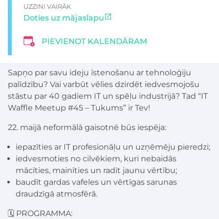
UZZINI VAIRĀK
Doties uz mājaslapu
PIEVIENOT KALENDĀRAM
Sapņo par savu ideju īstenošanu ar tehnoloģiju
palīdzību? Vai varbūt vēlies dzirdēt iedvesmojošu
stāstu par 40 gadiem IT un spēļu industrijā? Tad “IT
Waffle Meetup #45 – Tukums” ir Tev!
22. maijā neformālā gaisotnē būs iespēja:
iepazīties ar IT profesionāļu un uzņēmēju pieredzi;
iedvesmoties no cilvēkiem, kuri nebaidās
mācīties, mainīties un radīt jaunu vērtību;
baudīt gardas vafeles un vērtīgas sarunas
draudzīgā atmosfērā.
🗓 PROGRAMMA: