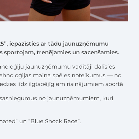
25”, iepazīsties ar tādu jaunuzņēmumu
ēs sportojam, trenējamies un sacenšamies.
tehnoloģiju jaunuzņēmumu vadītāji dalīsies
n tehnoloģijas maina spēles noteikumus — no
edzes līdz ilgtspējīgiem risinājumiem sportā
un sasniegumus no jaunuzņēmumiem, kuri
nated” un “Blue Shock Race”.