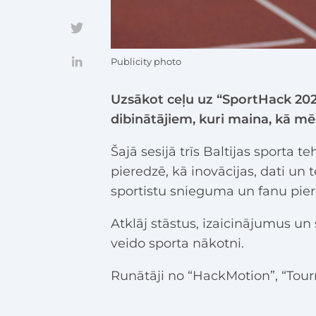
Publicity photo
Uzsākot ceļu uz “SportHack 20
dibinātājiem, kuri maina, kā m
Šajā sesijā trīs Baltijas sporta 
pieredzē, kā inovācijas, dati u
sportistu snieguma un fanu pier
Atklāj stāstus, izaicinājumus 
veido sporta nākotni.
Runātāji no “HackMotion”, “Tour