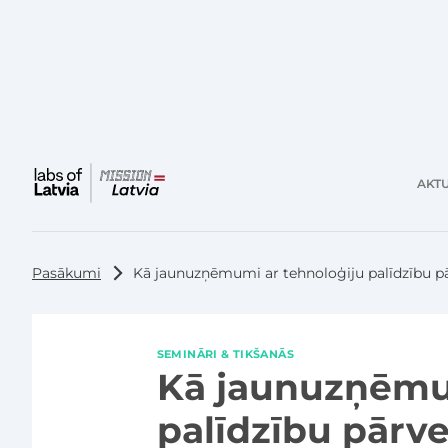
AKTU
Galvenā
izvēlne
Pasākumi
Kā jaunuzņēmumi ar tehnoloģiju palīdzību p
SEMINĀRI & TIKŠANĀS
Kā jaunuzņēmum
palīdzību pārv