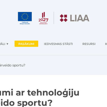
ĀLI
▼
PASĀKUMI
IEDVESMAS STĀSTI
RESURSI
K
ārveido sportu?
i ar tehnoloģiju
eido sportu?