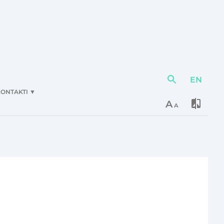
EN
Darbības
elementi
ONTAKTI
▼
A
A