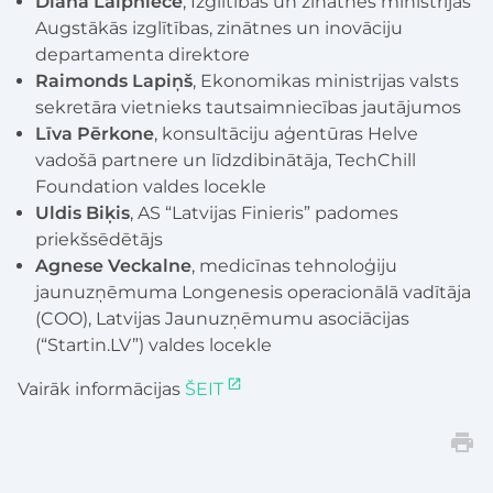
Diāna Laipniece
, Izglītības un zinātnes ministrijas
Augstākās izglītības, zinātnes un inovāciju
departamenta direktore
Raimonds Lapiņš
, Ekonomikas ministrijas valsts
sekretāra vietnieks tautsaimniecības jautājumos
Līva Pērkone
, konsultāciju aģentūras Helve
vadošā partnere un līdzdibinātāja, TechChill
Foundation valdes locekle
Uldis Biķis
, AS “Latvijas Finieris” padomes
priekšsēdētājs
Agnese Veckalne
, medicīnas tehnoloģiju
jaunuzņēmuma Longenesis operacionālā vadītāja
(COO), Latvijas Jaunuzņēmumu asociācijas
(“Startin.LV”) valdes locekle
Vairāk informācijas
ŠEIT