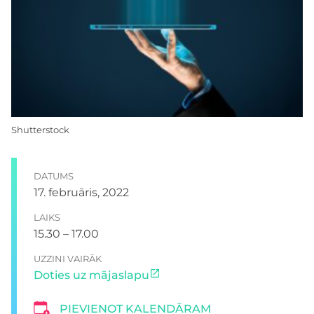
Shutterstock
DATUMS
17. februāris, 2022
LAIKS
15.30 – 17.00
UZZINI VAIRĀK
Doties uz mājaslapu
PIEVIENOT KALENDĀRAM