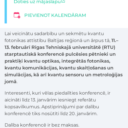
Doties uz mājaslapu
PIEVIENOT KALENDĀRAM
Lai veicinātu sadarbību un sekmētu kvantu
fotonikas attīstību Baltijas reģionā un ārpus tā,
11.–
13. februārī Rīgas Tehniskajā universitātē (RTU)
starptautiskā konferencē pulcēsies pētnieki un
praktiķi kvantu optikas, integrētās fotonikas,
kvantu komunikācijas, kvantu skaitļošanas un
simulācijas, kā arī kvantu sensoru un metroloģijas
jomā
.
Interesenti, kuri vēlas piedalīties konferencē, ir
aicināti līdz 13. janvārim iesniegt referātu
kopsavilkumus. Apstiprinājumi par dalību
konferencē tiks nosūtīti līdz 20. janvārim.
Dalība konferencē ir bez maksas.