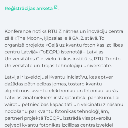
Reģistrācijas anketa
.
Konference notiks RTU Zinātnes un inovāciju centra
zālē «The Moon», Ķīpsalas ielā 6A, 2. stāvā. To
organizē projekta «Ceļā uz kvantu fotonikas izcilības
centru Latvijā» (ToEQPL) īstenotāji – Latvijas
Universitātes Cietvielu fizikas institūts, RTU, Trento
Universitāte un Trojas Tehnoloģiju universitāte.
Latvija ir izveidojusi Kvantu iniciatīvu, kas aptver
dažādas pētniecības jomas, tostarp kvantu
algoritmus, kvantu elektroniku un fotoniku, kurās
Latvijas zinātniekiem ir starptautiski panākumi. Lai
vairotu pētniecības kapacitāti un veicinātu zināšanu
nodošanu par kvantu fotonikas tehnoloģijām,
partneri projektā ToEQPL izstrādā visaptverošu
ceļvedi kvantu fotonikas izcilības centra izveidei