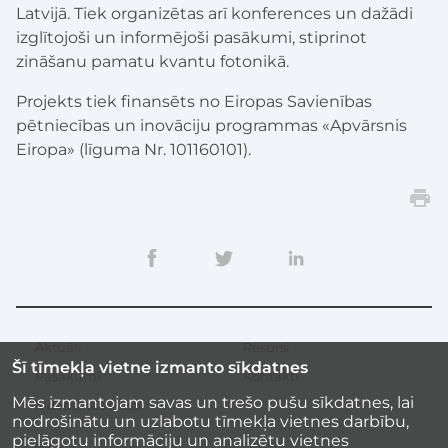
Latvijā. Tiek organizētas arī konferences un dažādi
izglītojoši un informējoši pasākumi, stiprinot
zināšanu pamatu kvantu fotonikā.
Projekts tiek finansēts no Eiropas Savienības
pētniecības un inovāciju programmas «Apvārsnis
Eiropa» (līguma Nr. 101160101).
Aktuāli
Resursi
Sekundārā
Šī tīmekļa vietne izmanto sīkdatnes
izvēlne
Pasākumi
Kontakti
Mēs izmantojam savas un trešo pušu sīkdatnes, lai
Iedvesmas stāsti
nodrošinātu un uzlabotu tīmekļa vietnes darbību,
pielāgotu informāciju un analizētu vietnes