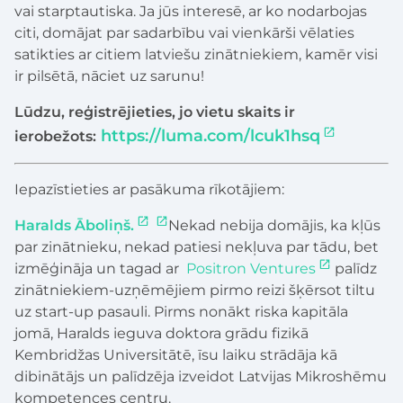
vai starptautiska. Ja jūs interesē, ar ko nodarbojas
citi, domājat par sadarbību vai vienkārši vēlaties
satikties ar citiem latviešu zinātniekiem, kamēr visi
ir pilsētā, nāciet uz sarunu!
Lūdzu, reģistrējieties, jo vietu skaits ir
https://luma.com/lcuk1hsq
ierobežots:
Iepazīstieties ar pasākuma rīkotājiem:
Haralds Āboliņš.
Nekad nebija domājis, ka kļūs
par zinātnieku, nekad patiesi nekļuva par tādu, bet
izmēģināja un tagad ar
Positron Ventures
palīdz
zinātniekiem-uzņēmējiem pirmo reizi šķērsot tiltu
uz start-up pasauli. Pirms nonākt riska kapitāla
jomā, Haralds ieguva doktora grādu fizikā
Kembridžas Universitātē, īsu laiku strādāja kā
dibinātājs un palīdzēja izveidot Latvijas Mikroshēmu
kompetences centru.