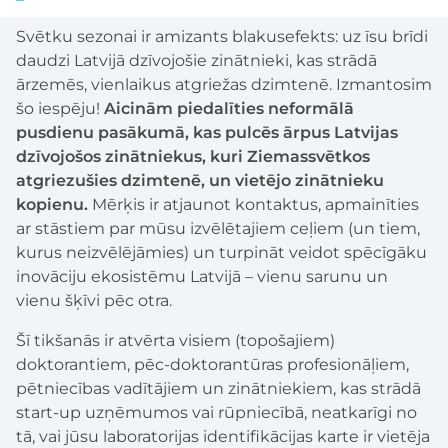
Svētku sezonai ir amizants blakusefekts: uz īsu brīdi
daudzi Latvijā dzīvojošie zinātnieki, kas strādā
ārzemēs, vienlaikus atgriežas dzimtenē. Izmantosim
šo iespēju!
Aicinām piedalīties neformālā
pusdienu pasākumā, kas pulcēs ārpus Latvijas
dzīvojošos zinātniekus, kuri Ziemassvētkos
atgriezušies dzimtenē, un vietējo zinātnieku
kopienu.
Mērķis ir atjaunot kontaktus, apmainīties
ar stāstiem par mūsu izvēlētajiem ceļiem (un tiem,
kurus neizvēlējāmies) un turpināt veidot spēcīgāku
inovāciju ekosistēmu Latvijā – vienu sarunu un
vienu šķīvi pēc otra.
Šī tikšanās ir atvērta visiem (topošajiem)
doktorantiem, pēc-doktorantūras profesionāļiem,
pētniecības vadītājiem un zinātniekiem, kas strādā
start-up uzņēmumos vai rūpniecībā, neatkarīgi no
tā, vai jūsu laboratorijas identifikācijas karte ir vietēja