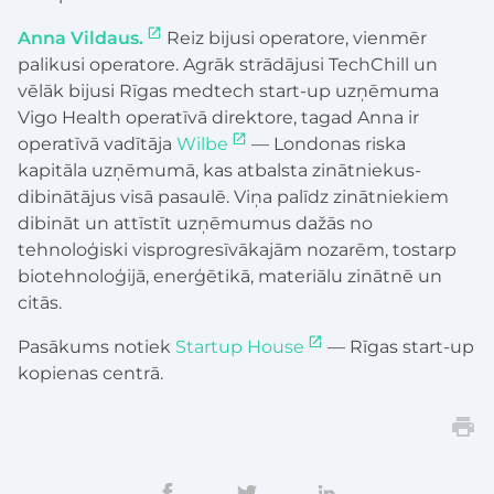
Anna Vildaus.
Reiz bijusi operatore, vienmēr
palikusi operatore. Agrāk strādājusi TechChill un
vēlāk bijusi Rīgas medtech start-up uzņēmuma
Vigo Health operatīvā direktore, tagad Anna ir
operatīvā vadītāja
Wilbe
— Londonas riska
kapitāla uzņēmumā, kas atbalsta zinātniekus-
dibinātājus visā pasaulē. Viņa palīdz zinātniekiem
dibināt un attīstīt uzņēmumus dažās no
tehnoloģiski visprogresīvākajām nozarēm, tostarp
biotehnoloģijā, enerģētikā, materiālu zinātnē un
citās.
Pasākums notiek
Startup House
— Rīgas start-up
kopienas centrā.