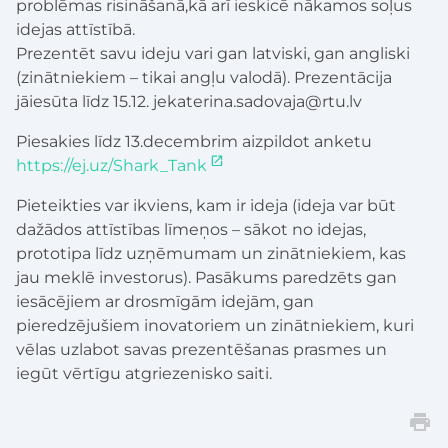
problēmas risināšanā,kā arī ieskicē nākamos soļus
idejas attīstībā.
Prezentēt savu ideju vari gan latviski, gan angliski
(zinātniekiem – tikai angļu valodā). Prezentācija
jāiesūta līdz 15.12. jekaterina.sadovaja@rtu.lv
Piesakies līdz 13.decembrim aizpildot anketu
https://ej.uz/Shark_Tank
Pieteikties var i
kviens, kam ir ideja (ideja var būt
dažādos attīstības līmeņos – sākot no idejas,
prototipa līdz uzņēmumam un zinātniekiem, kas
jau meklē investorus). Pasākums paredzēts gan
iesācējiem ar drosmīgām idejām, gan
pieredzējušiem inovatoriem un zinātniekiem, kuri
vēlas uzlabot savas prezentēšanas prasmes un
iegūt vērtīgu atgriezenisko saiti.