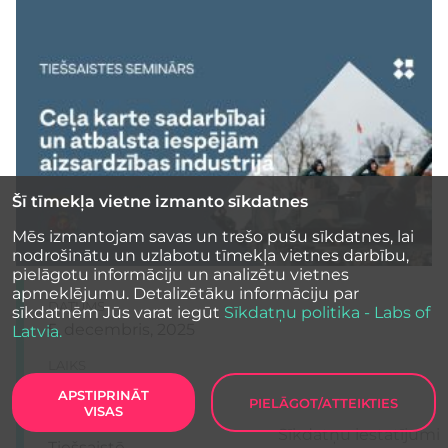
Šī tīmekļa vietne izmanto sīkdatnes
Mēs izmantojam savas un trešo pušu sīkdatnes, lai
nodrošinātu un uzlabotu tīmekļa vietnes darbību,
pielāgotu informāciju un analizētu vietnes
apmeklējumu. Detalizētāku informāciju par
DATUMS
sīkdatnēm Jūs varat iegūt
Sīkdatņu politika - Labs of
5. decembris, 2025
Latvia.
LAIKS
10.00 – 12.00
APSTIPRINĀT
PIELĀGOT/ATTEIKTIES
VISAS
NORISES VIETA
Sīkdatņu iestatījumi
Tiešsaistē